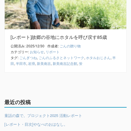
[レポート]故郷の谷地にホタルを呼び戻す85歳
公開済み: 2025/12/30
作成者:
ごんの贈り物
カテゴリー:
お知らせ
,
リポート
タグ:
ごんぎつね
,
ごんのふるさとネットワーク
,
ホタルおじさん
,
半
田
,
半田市
,
岩滑
,
新美南吉
,
新美南吉記念館
,
蛍
最近の投稿
童話の森で。プロジェクト2025 活動レポート
[レポート・目次]やなべのおはなし。