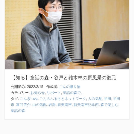
【知る】童話の森・谷戸と雑木林の原風景の復元
公開済み: 2022/2/15
作成者:
ごんの贈り物
カテゴリー:
お知らせ
,
リポート
,
童話の森で。
タグ:
ごんぎつね
,
ごんのふるさとネットワーク
,
人の気配
,
半田
,
半田
市
,
富谷啓介
,
山の気配
,
岩滑
,
新美南吉
,
新美南吉記念館
,
森で楽しむ
,
童話の森