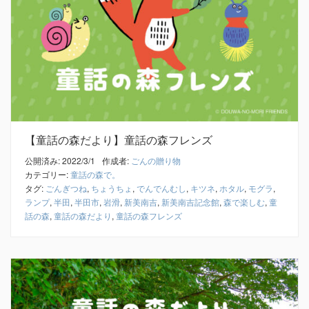
【童話の森だより】童話の森フレンズ
公開済み: 2022/3/1
作成者:
ごんの贈り物
カテゴリー:
童話の森で。
タグ:
ごんぎつね
,
ちょうちょ
,
でんでんむし
,
キツネ
,
ホタル
,
モグラ
,
ランプ
,
半田
,
半田市
,
岩滑
,
新美南吉
,
新美南吉記念館
,
森で楽しむ
,
童
話の森
,
童話の森だより
,
童話の森フレンズ