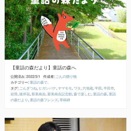
【童話の森だより】童話の森へ
公開済み: 2022/3/1
作成者:
ごんの贈り物
カテゴリー:
童話の森で。
タグ:
ごんぎつね
,
ヒガンバナ
,
ヤマモモ
,
ワタ
,
六地蔵
,
半田
,
半田市
,
岩滑
,
彼岸花
,
新美南吉
,
新美南吉記念館
,
森で楽しむ
,
童話の森
,
童話
の森だより
,
童話の森フレンズ
,
草稿碑