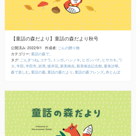
【童話の森だより】童話の森だより秋号
公開済み: 2022/9/1
作成者:
ごんの贈り物
カテゴリー:
童話の森で。
タグ:
ごんぎつね
,
コナラ
,
トンボ
,
ハンノキ
,
ヒガンバナ
,
ヒサカキ
,
ワ
タ
,
半田
,
半田市
,
岩滑
,
彼岸花
,
新美南吉
,
新美南吉記念館
,
曼珠沙華
,
森で楽しむ
,
童話の森
,
童話の森だより
,
童話の森フレンズ
,
赤とんぼ