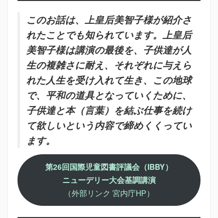
このお話は、上皇后美智子様が紹介さ
れたことでも知られています。上皇后
美智子様は講演の最後を、子供達が人
生の複雑さに耐え、それぞれに与えら
れた人生を受け入れて生き、この地球
で、平和の道具となっていくために、
子供達と本（言葉）を結ぶ仕事を続け
て欲しいという内容で締めくくってい
ます。
第26回国際児童図書評議会（IBBY）
ニューデリー大会基調講演
（外部リンク 宮内庁HP）