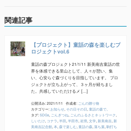
関連記事
【プロジェクト】童話の森を楽しむプ
ロジェクトvol.6
童話の森プロジェクト21/1/11 新美南吉童話の世
界を体感できる里山として、人々が憩い、集
い、心安らぐ森づくりを目指しています。 プロ
ジェクトが立ち上がって、３ヶ月が経ちまし
た。共感していただけるメ […]
公開済み: 2021/1/11
作成者:
ごんの贈り物
カテゴリー:
お知らせ
,
その日その日
,
童話の森で。
タグ:
SDGs
,
ごんぎつね
,
ごんのふるさとネットワーク
,
しいたけ
,
コナラ
,
半田
,
半田市
,
岩滑
,
文学
,
新美南吉
,
新
美南吉記念館
,
本
,
森で楽しむ
,
童話の森
,
落ち葉
,
駒打ち