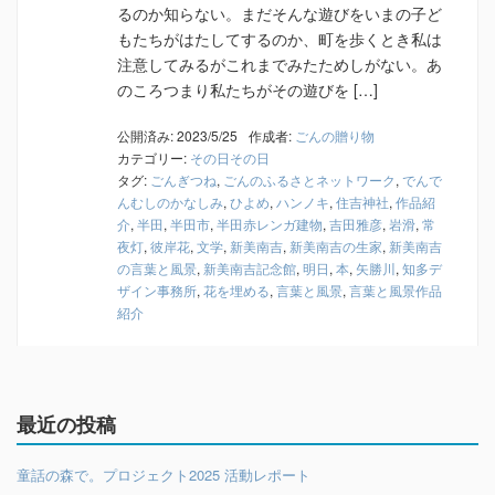
るのか知らない。まだそんな遊びをいまの子ど
もたちがはたしてするのか、町を歩くとき私は
注意してみるがこれまでみたためしがない。あ
のころつまり私たちがその遊びを […]
公開済み: 2023/5/25
作成者:
ごんの贈り物
カテゴリー:
その日その日
タグ:
ごんぎつね
,
ごんのふるさとネットワーク
,
でんで
んむしのかなしみ
,
ひよめ
,
ハンノキ
,
住吉神社
,
作品紹
介
,
半田
,
半田市
,
半田赤レンガ建物
,
吉田雅彦
,
岩滑
,
常
夜灯
,
彼岸花
,
文学
,
新美南吉
,
新美南吉の生家
,
新美南吉
の言葉と風景
,
新美南吉記念館
,
明日
,
本
,
矢勝川
,
知多デ
ザイン事務所
,
花を埋める
,
言葉と風景
,
言葉と風景作品
紹介
最近の投稿
童話の森で。プロジェクト2025 活動レポート