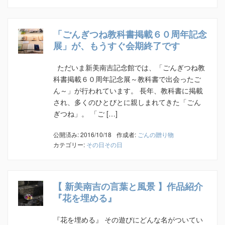
「ごんぎつね教科書掲載６０周年記念
展」が、もうすぐ会期終了です
ただいま新美南吉記念館では、「ごんぎつね教
科書掲載６０周年記念展～教科書で出会ったご
ん～」が行われています。 長年、教科書に掲載
され、多くのひとびとに親しまれてきた「ごん
ぎつね」。 「ご […]
公開済み: 2016/10/18
作成者:
ごんの贈り物
カテゴリー:
その日その日
【 新美南吉の言葉と風景 】作品紹介
『花を埋める』
『花を埋める』 その遊びにどんな名がついてい