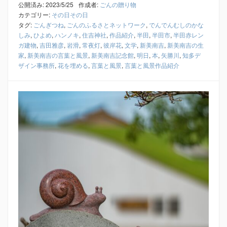
公開済み: 2023/5/25
作成者:
ごんの贈り物
カテゴリー:
その日その日
タグ:
ごんぎつね
,
ごんのふるさとネットワーク
,
でんでんむしのかな
しみ
,
ひよめ
,
ハンノキ
,
住吉神社
,
作品紹介
,
半田
,
半田市
,
半田赤レン
ガ建物
,
吉田雅彦
,
岩滑
,
常夜灯
,
彼岸花
,
文学
,
新美南吉
,
新美南吉の生
家
,
新美南吉の言葉と風景
,
新美南吉記念館
,
明日
,
本
,
矢勝川
,
知多デ
ザイン事務所
,
花を埋める
,
言葉と風景
,
言葉と風景作品紹介