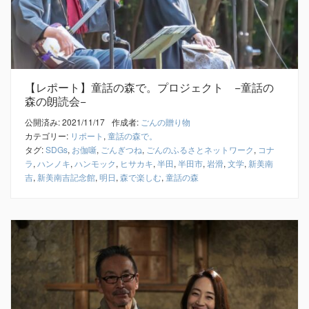
【レポート】童話の森で。プロジェクト −童話の
森の朗読会−
公開済み: 2021/11/17
作成者:
ごんの贈り物
カテゴリー:
リポート
,
童話の森で。
タグ:
SDGs
,
お伽噺
,
ごんぎつね
,
ごんのふるさとネットワーク
,
コナ
ラ
,
ハンノキ
,
ハンモック
,
ヒサカキ
,
半田
,
半田市
,
岩滑
,
文学
,
新美南
吉
,
新美南吉記念館
,
明日
,
森で楽しむ
,
童話の森