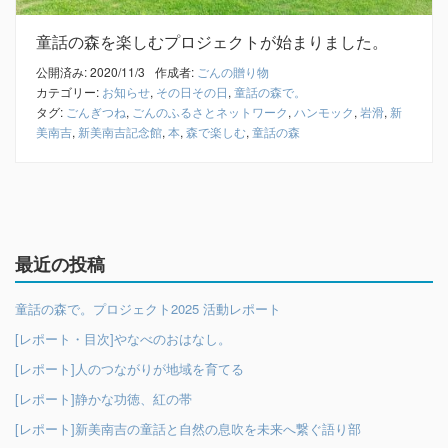
童話の森を楽しむプロジェクトが始まりました。
公開済み: 2020/11/3
作成者:
ごんの贈り物
カテゴリー:
お知らせ
,
その日その日
,
童話の森で。
タグ:
ごんぎつね
,
ごんのふるさとネットワーク
,
ハンモック
,
岩滑
,
新
美南吉
,
新美南吉記念館
,
本
,
森で楽しむ
,
童話の森
最近の投稿
童話の森で。プロジェクト2025 活動レポート
[レポート・目次]やなべのおはなし。
[レポート]人のつながりが地域を育てる
[レポート]静かな功徳、紅の帯
[レポート]新美南吉の童話と自然の息吹を未来へ繋ぐ語り部