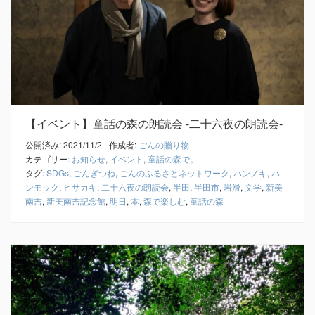
【イベント】童話の森の朗読会 -二十六夜の朗読会-
公開済み: 2021/11/2
作成者:
ごんの贈り物
カテゴリー:
お知らせ
,
イベント
,
童話の森で。
タグ:
SDGs
,
ごんぎつね
,
ごんのふるさとネットワーク
,
ハンノキ
,
ハ
ンモック
,
ヒサカキ
,
二十六夜の朗読会
,
半田
,
半田市
,
岩滑
,
文学
,
新美
南吉
,
新美南吉記念館
,
明日
,
本
,
森で楽しむ
,
童話の森