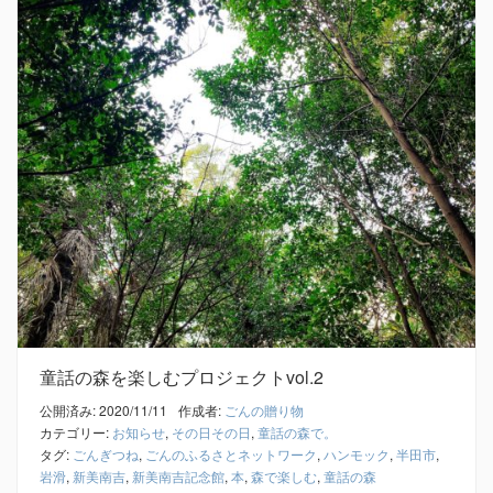
童話の森を楽しむプロジェクトvol.2
公開済み: 2020/11/11
作成者:
ごんの贈り物
カテゴリー:
お知らせ
,
その日その日
,
童話の森で。
タグ:
ごんぎつね
,
ごんのふるさとネットワーク
,
ハンモック
,
半田市
,
岩滑
,
新美南吉
,
新美南吉記念館
,
本
,
森で楽しむ
,
童話の森