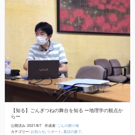
【知る】ごんぎつねの舞台を知る ー地理学の観点か
らー
公開済み: 2021/8/7
作成者:
ごんの贈り物
カテゴリー:
お知らせ
,
リポート
,
童話の森で。