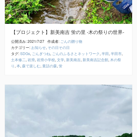
【プロジェクト】新美南吉 蛍の里 -木の祭りの世界-
公開済み: 2021/7/27
作成者:
ごんの贈り物
カテゴリー:
お知らせ
,
その日その日
タグ:
SDGs
,
ごんぎつね
,
ごんのふるさとネットワーク
,
半田
,
半田市
,
土本修二
,
岩滑
,
岩滑小学校
,
文学
,
新美南吉
,
新美南吉記念館
,
木の祭
り
,
本
,
森で楽しむ
,
童話の森
,
蛍