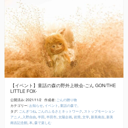
【イベント】童話の森の野外上映会-ごん GON/THE
LITTLE FOX-
公開済み: 2021/11/2
作成者:
ごんの贈り物
カテゴリー:
お知らせ
,
イベント
,
童話の森で。
タグ:
ごんぎつね
,
ごんのふるさとネットワーク
,
ストップモーション
アニメ
,
入野自由
,
半田
,
半田市
,
太陽企画
,
岩滑
,
文学
,
新美南吉
,
新美
南吉記念館
,
本
,
森で楽しむ