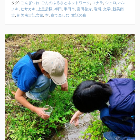
タグ:
ごんぎつね
,
ごんのふるさとネットワーク
,
コナラ
,
シュロ
,
ハン
ノキ
,
ヒサカキ
,
上皇后様
,
半田
,
半田市
,
富田啓介
,
岩滑
,
文学
,
新美南
吉
,
新美南吉記念館
,
本
,
森で楽しむ
,
童話の森