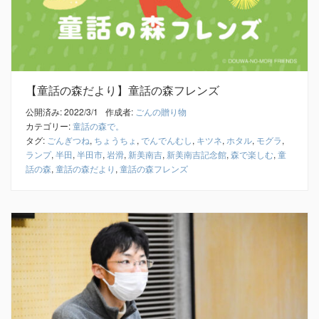
【童話の森だより】童話の森フレンズ
公開済み: 2022/3/1
作成者:
ごんの贈り物
カテゴリー:
童話の森で。
タグ:
ごんぎつね
,
ちょうちょ
,
でんでんむし
,
キツネ
,
ホタル
,
モグラ
,
ランプ
,
半田
,
半田市
,
岩滑
,
新美南吉
,
新美南吉記念館
,
森で楽しむ
,
童
話の森
,
童話の森だより
,
童話の森フレンズ