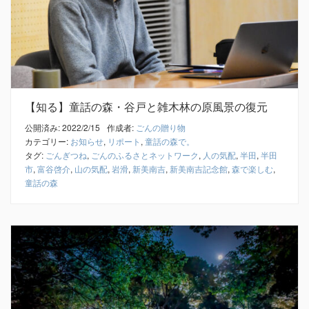
【知る】童話の森・谷戸と雑木林の原風景の復元
公開済み: 2022/2/15
作成者:
ごんの贈り物
カテゴリー:
お知らせ
,
リポート
,
童話の森で。
タグ:
ごんぎつね
,
ごんのふるさとネットワーク
,
人の気配
,
半田
,
半田
市
,
富谷啓介
,
山の気配
,
岩滑
,
新美南吉
,
新美南吉記念館
,
森で楽しむ
,
童話の森