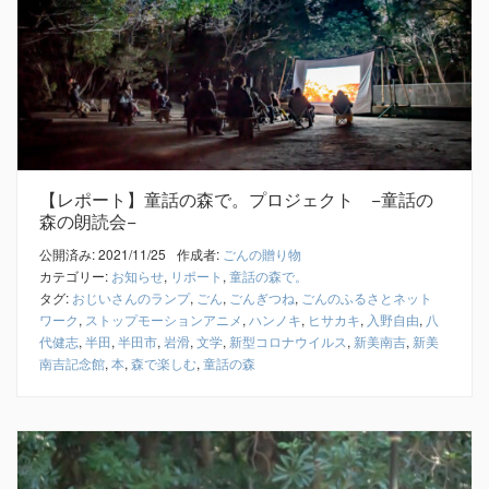
【レポート】童話の森で。プロジェクト −童話の
森の朗読会−
公開済み: 2021/11/25
作成者:
ごんの贈り物
カテゴリー:
お知らせ
,
リポート
,
童話の森で。
タグ:
おじいさんのランプ
,
ごん
,
ごんぎつね
,
ごんのふるさとネット
ワーク
,
ストップモーションアニメ
,
ハンノキ
,
ヒサカキ
,
入野自由
,
八
代健志
,
半田
,
半田市
,
岩滑
,
文学
,
新型コロナウイルス
,
新美南吉
,
新美
南吉記念館
,
本
,
森で楽しむ
,
童話の森