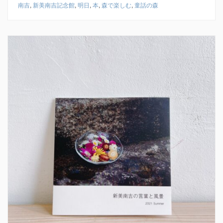
南吉
,
新美南吉記念館
,
明日
,
本
,
森で楽しむ
,
童話の森