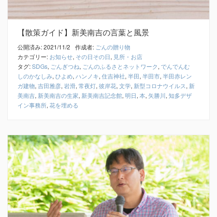
【散策ガイド】新美南吉の言葉と風景
公開済み: 2021/11/2
作成者:
ごんの贈り物
カテゴリー:
お知らせ
,
その日その日
,
見所・お店
タグ:
SDGs
,
ごんぎつね
,
ごんのふるさとネットワーク
,
でんでんむ
しのかなしみ
,
ひよめ
,
ハンノキ
,
住吉神社
,
半田
,
半田市
,
半田赤レン
ガ建物
,
吉田雅彦
,
岩滑
,
常夜灯
,
彼岸花
,
文学
,
新型コロナウイルス
,
新
美南吉
,
新美南吉の生家
,
新美南吉記念館
,
明日
,
本
,
矢勝川
,
知多デザ
イン事務所
,
花を埋める