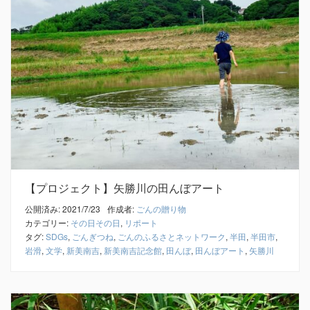
【プロジェクト】矢勝川の田んぼアート
公開済み: 2021/7/23
作成者:
ごんの贈り物
カテゴリー:
その日その日
,
リポート
タグ:
SDGs
,
ごんぎつね
,
ごんのふるさとネットワーク
,
半田
,
半田市
,
岩滑
,
文学
,
新美南吉
,
新美南吉記念館
,
田んぼ
,
田んぼアート
,
矢勝川