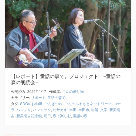
【レポート】童話の森で。プロジェクト −童話の
森の朗読会−
公開済み: 2021/11/17
作成者:
ごんの贈り物
カテゴリー:
リポート
,
童話の森で。
タグ:
SDGs
,
お伽噺
,
ごんぎつね
,
ごんのふるさとネットワーク
,
コナ
ラ
,
ハンノキ
,
ハンモック
,
ヒサカキ
,
半田
,
半田市
,
岩滑
,
文学
,
新美南
吉
,
新美南吉記念館
,
明日
,
森で楽しむ
,
童話の森