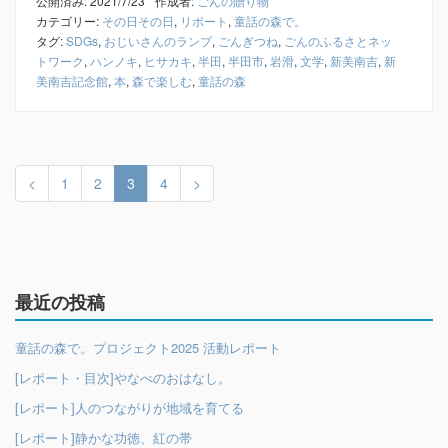
公開済み: 2021/7/23
作成者:
ごんの贈り物
カテゴリー:
その日その日
,
リポート
,
童話の森で。
タグ:
SDGs
,
おじいさんのランプ
,
ごんぎつね
,
ごんのふるさとネッ
トワーク
,
ハンノキ
,
ヒサカキ
,
半田
,
半田市
,
岩滑
,
文学
,
新美南吉
,
新
美南吉記念館
,
本
,
森で楽しむ
,
童話の森
<
1
2
3
4
>
最近の投稿
童話の森で。プロジェクト2025 活動レポート
[レポート・目次]やなべのおはなし。
[レポート]人のつながりが地域を育てる
[レポート]静かな功徳、紅の帯