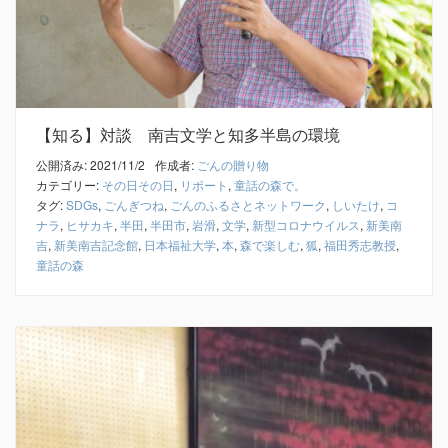
【知る】対談 南吉文学と知多半島の環境
公開済み: 2021/11/2
作成者:
ごんの贈り物
カテゴリー:
その日その日
,
リポート
,
童話の森で。
タグ:
SDGs
,
ごんぎつね
,
ごんのふるさとネットワーク
,
しいたけ
,
コ
ナラ
,
ヒサカキ
,
半田
,
半田市
,
岩滑
,
文学
,
新型コロナウイルス
,
新美南
吉
,
新美南吉記念館
,
日本福祉大学
,
本
,
森で楽しむ
,
狐
,
福田秀志教授
,
童話の森