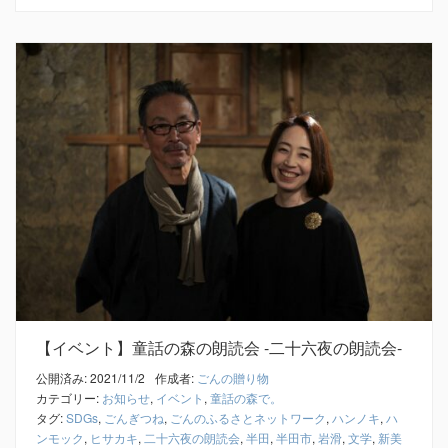
【イベント】童話の森の朗読会 -二十六夜の朗読会-
公開済み: 2021/11/2
作成者:
ごんの贈り物
カテゴリー:
お知らせ
,
イベント
,
童話の森で。
タグ:
SDGs
,
ごんぎつね
,
ごんのふるさとネットワーク
,
ハンノキ
,
ハ
ンモック
,
ヒサカキ
,
二十六夜の朗読会
,
半田
,
半田市
,
岩滑
,
文学
,
新美